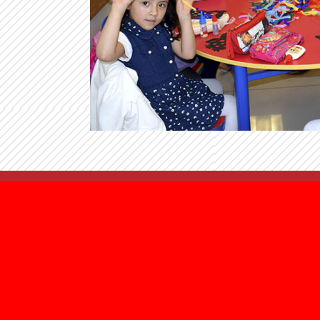
ACADÉMI
NOSOTROS
Children
Historia
Junior
Responsabilidad Social
Regular
CULTURAL
Weeken
Agenda
Exámenes