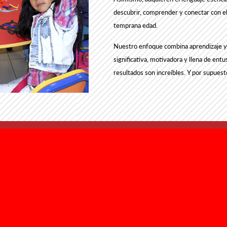
descubrir, comprender y conectar con e
temprana edad.
Nuestro enfoque combina aprendizaje y 
significativa, motivadora y llena de ent
resultados son increíbles.
Y por supues
UBÍCANOS
CO
CUSCO:
Av. Los Incas 1504
Telf.: 984108769, 93236232
d
, 974794248, 974794249.
 Internacionles