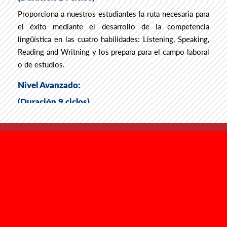
Proporciona a nuestros estudiantes la ruta necesaria para
el éxito mediante el desarrollo de la competencia
lingüística en las cuatro habilidades: Listening, Speaking,
Reading and Writning y los prepara para el campo laboral
o de estudios.
Nivel Avanzado:
(Duración 9 ciclos)
Enfatiza el perfeccionamiento del idioma Inglés
contribuyendo a mejorar el perfil profesional y prepara a
los estudiantes que deseen seguir estudios en
NOSOTROS
universidades del extranjero.
Historia
El ICPNA Cusco expide certificación automática al
Responsabilidad Social
concluir cada nivel.
CULTURAL
Al término del Programa Avanzado los estudiantes
certifican su nivel de inglés con el
Examen Internacional
Agenda